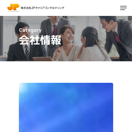
Skip
Men
to
main
Close
content
Menu
Category
会社情報